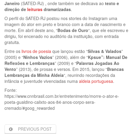
Janeiro
(SATED-RJ) , onde também se dedicava ao
texto e
direção de
leituras
dramatizadas
.
O perfil do SATED-RJ postou nos stories do Instagram uma
imagem do ator em preto e branco com a data de nascimento e
morte. Em abril deste ano, “
Bodas de Ouro
“, que ele escreveu e
dirigiu, foi encenado no auditório da instituição, com entrada
gratuita.
Entre os
livros de poesia
que lançou estão “
Silvas & Valados
”
(2005) e “
Ninhos Vazios
” (2006), além de “
Kpsue”: Manual De
Reflexões e Lembranças
” (2009) e “
Palavras Jogadas Ao
Vento
” (2013), de prosas e versos. Em 2015, lançou “
Brancas
Lembranças da Minha Aldeia
“, reunindo recordações da
infância e juventude vivenciadas numa
aldeia portuguesa
.
Fonte:
https://www.cnnbrasil.com.br/entretenimento/morre-o-ator-e-
poeta-gualdino-calixto-aos-84-anos-corpo-sera-
cremado/#goog_rewarded
PREVIOUS POST