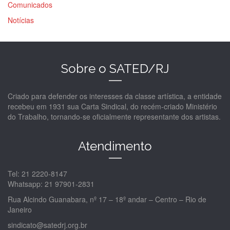
Comunicados
Notícias
Sobre o SATED/RJ
Criado para defender os interesses da classe artística, a entidade
recebeu em 1931 sua Carta Sindical, do recém-criado Ministério
do Trabalho, tornando-se oficialmente representante dos artistas.
Atendimento
Tel: 21 2220-8147
Whatsapp: 21 97901-2831
Rua Alcindo Guanabara, nº 17 – 18º andar – Centro – Rio de
Janeiro
sindicato@satedrj.org.br