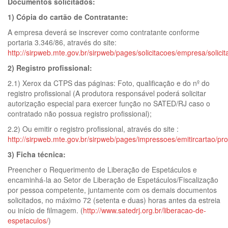
Documentos solicitados:
1) Cópia do cartão de Contratante:
A empresa deverá se inscrever como contratante conforme
portaria 3.346/86, através do site:
http://sirpweb.mte.gov.br/sirpweb/pages/solicitacoes/empresa/solici
2) Registro profissional:
2.1) Xerox da CTPS das páginas: Foto, qualificação e do nº do
registro profissional (A produtora responsável poderá solicitar
autorização especial para exercer função no SATED/RJ caso o
contratado não possua registro profissional);
2.2) Ou emitir o registro profissional, através do site :
http://sirpweb.mte.gov.br/sirpweb/pages/impressoes/emitircartao/pr
3) Ficha técnica:
Preencher o Requerimento de Liberação de Espetáculos e
encaminhá-la ao Setor de Liberação de Espetáculos/Fiscalização
por pessoa competente, juntamente com os demais documentos
solicitados, no máximo 72 (setenta e duas) horas antes da estreia
ou início de filmagem. (
http://www.satedrj.org.br/liberacao-de-
espetaculos/
)