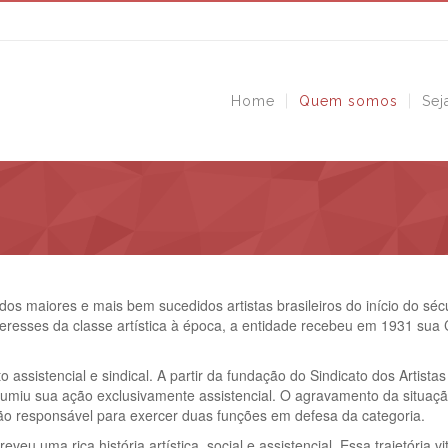
Home
Quem somos
Sej
os maiores e mais bem sucedidos artistas brasileiros do início do sécu
resses da classe artística à época, a entidade recebeu em 1931 sua C
o assistencial e sindical. A partir da fundação do Sindicato dos Artis
miu sua ação exclusivamente assistencial. O agravamento da situação p
ição responsável para exercer duas funções em defesa da categoria.
veu uma rica história artística, social e assistencial. Essa trajetória 