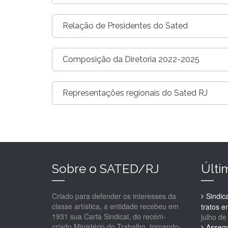
Relação de Presidentes do Sated
Composição da Diretoria 2022-2025
Representações regionais do Sated RJ
Sobre o SATED/RJ
Últi
Criado para defender os interesses da
Sindic
classe artística, a entidade recebeu em
tratos 
1931 sua Carta Sindical, do recém-
julho de
criado Ministério do Trabalho, tornando-
Assemb