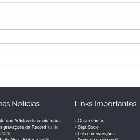
mas Notícias
Links Importantes
ato dos Artistas denuncia maus-
Quem somos
em gravações da Record
16 de
Seja Socio
 2026
Leis e convenções
leia Geral Extraordinária –
Porque se associar?