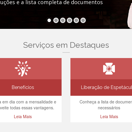
truções e a lista completa de documentos
Serviços em Destaques
Benefícios
Liberação de Espetácu
a em dia com a mensalidade e
Conheça a lista de docume
veite todas essas vantagens.
necessários
Leia Mais
Leia Mais