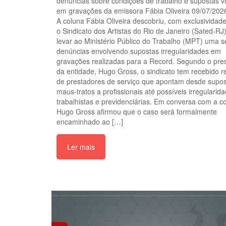
denúncias sobre condições de trabalho e supostas v
em gravações da emissora Fábia Oliveira 09/07/202
A coluna Fábia Oliveira descobriu, com exclusividad
o Sindicato dos Artistas do Rio de Janeiro (Sated-RJ)
levar ao Ministério Público do Trabalho (MPT) uma s
denúncias envolvendo supostas irregularidades em
gravações realizadas para a Record. Segundo o pre
da entidade, Hugo Gross, o sindicato tem recebido r
de prestadores de serviço que apontam desde supo
maus-tratos a profissionais até possíveis irregularid
trabalhistas e previdenciárias. Em conversa com a c
Hugo Gross afirmou que o caso será formalmente
encaminhado ao […]
Ler mais