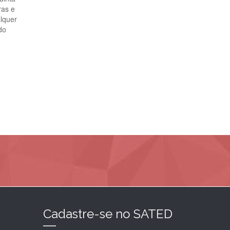
ras e
lquer
do
Cadastre-se no SATED