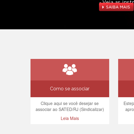
- Veja as ins
Como se associar
Clique aqui se você desejar se
Estej
associar ao SATED/RJ (Sindicalizar)
apro
Leia Mais