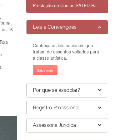
s
Prestação de Contas SATED-RJ
A
/2026,
Leis e Convenções
e às 16
 Rua
Conheça as leis nacionais que
tratam de assuntos voltados para
te
a classe artística.
a
Saiba mais
Por que se associar?
Registro Profissional
Assessoria Jurídica