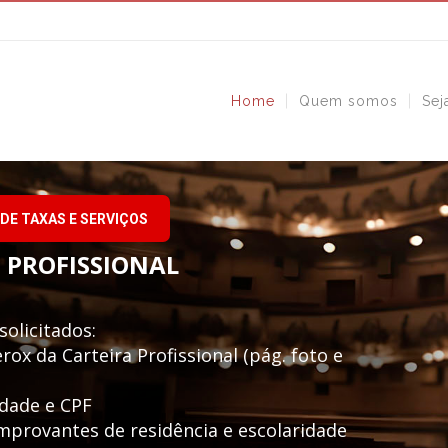
Home
Quem somos
Sej
DE TAXAS E SERVIÇOS
 PROFISSIONAL
olicitados:
erox da Carteira Profissional (pág. foto e
idade e CPF
mprovantes de residência e escolaridade