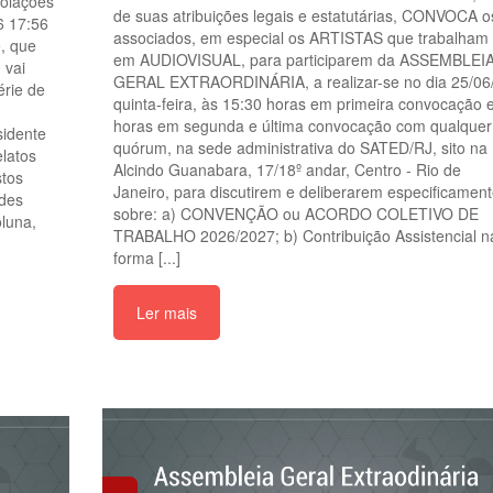
iolações
de suas atribuições legais e estatutárias, CONVOCA o
6 17:56
associados, em especial os ARTISTAS que trabalham
e, que
em AUDIOVISUAL, para participarem da ASSEMBLEI
 vai
GERAL EXTRAORDINÁRIA, a realizar-se no dia 25/06
érie de
quinta-feira, às 15:30 horas em primeira convocação 
horas em segunda e última convocação com qualquer
sidente
quórum, na sede administrativa do SATED/RJ, sito na
elatos
Alcindo Guanabara, 17/18º andar, Centro - Rio de
stos
Janeiro, para discutirem e deliberarem especificamen
ades
sobre: a) CONVENÇÃO ou ACORDO COLETIVO DE
oluna,
TRABALHO 2026/2027; b) Contribuição Assistencial n
forma [...]
Ler mais