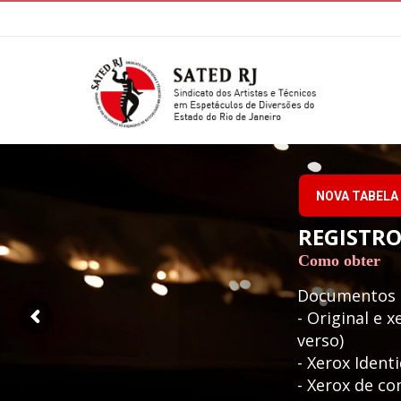
NOVA TABELA 
REGISTRO
Como obter
Documentos s
- Original e x
verso)
- Xerox Ident
- Xerox de co