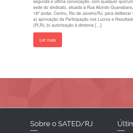
segunda e última convocação, com qualquer quórum
sede do sindicato, situada à Rua Alcindo Guanabara,
18º andar, Centro, Rio de Janeiro/RJ, para deliberar 
a) aprovação da Participação nos Lucros e Resultad
(PLR); b) autorização à diretoria […]
Ler mais
Sobre o SATED/RJ
Últi