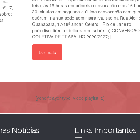
, na
feira, às 16 horas em primeira convocação e às 16 ho
 nº 17,
30 minutos em segunda e última convocação com qua
sobre:
quórum, na sua sede administrativa, sito na Rua Alcin
os
Guanabara, 17/18º andar, Centro - Rio de Janeiro,
para discutirem e deliberarem sobre: a) CONVENÇÃO
COLETIVA DE TRABALHO 2026/2027; [...]
Ler mais
[yendifplayer type=video playlist=2]
mas Notícias
Links Importantes