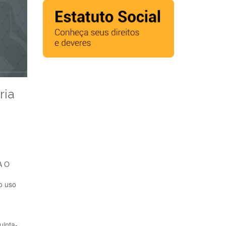
ria
A O
o uso
uinta-