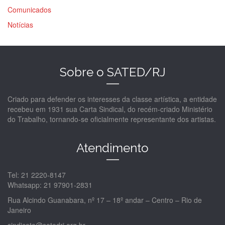
Comunicados
Notícias
Sobre o SATED/RJ
Criado para defender os interesses da classe artística, a entidade
recebeu em 1931 sua Carta Sindical, do recém-criado Ministério
do Trabalho, tornando-se oficialmente representante dos artistas.
Atendimento
Tel: 21 2220-8147
Whatsapp: 21 97901-2831
Rua Alcindo Guanabara, nº 17 – 18º andar – Centro – Rio de
Janeiro