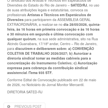
O Sindicato dos Artistas e Técnicos em Espetáculos de
Diversões do Estado do Rio de Janeiro –
SATED/RJ
, no uso
de suas atribuições legais e estatutárias, convoca os
profissionais
Artistas e Técnicos em Espetáculos de
Diversões
para participarem da ASSEMBLEIA GERAL
EXTRAORDINÁRIA, a realizar-se no
dia
28/05/2026
,
quinta-
feira, às 16 horas em primeira convocação e às 16 horas
e 30 minutos em segunda e última convocação com
qualquer quórum
, na sua sede administrativa, sito na Rua
Alcindo Guanabara, 17/18º andar, Centro – Rio de Janeiro,
para
discutirem e deliberarem sobre: a) CONVENÇÃO
COLETIVA DE TRABALHO 2026/2027; b) Autorizar a
diretoria sindical tomar as medidas cabíveis para a
concretização do Instrumento Coletivo; c)
Autorização
expressa para cobrança da contribuição sindical
assistencial /Tema 935 STF.
Conforme Edital de Convocação publicado em 22 de maio
de 2026, no Noticiário do Jornal Monitor Mercantil.
DIRETORIA SATED-RJ
PREVIOUS POST