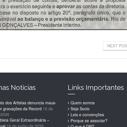
NEXT POS
mas Notícias
Links Importantes
ato dos Artistas denuncia maus-
Quem somos
em gravações da Record
16 de
Seja Socio
 2026
Leis e convenções
leia Geral Extraordinária –
Porque se associar?
ual
16 de junho de 2026
O que é DRT