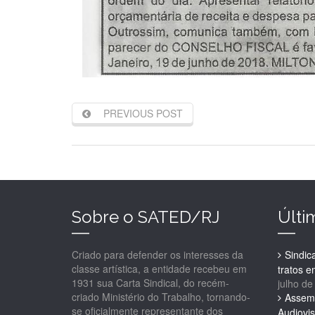
PREVIOUS POST
Sobre o SATED/RJ
Últi
Criado para defender os interesses da
Sindic
classe artística, a entidade recebeu em
tratos 
1931 sua Carta Sindical, do recém-
julho de
criado Ministério do Trabalho, tornando-
Assemb
se oficialmente representante dos
Audiovis