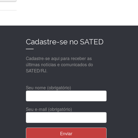
Cadastre-se no SATED
Cadastre-se aqui para receber as
últimas notícias e comunicados do
SATED/RJ.
Seu nome (obrigatório)
Seu e-mail (obrigatório)