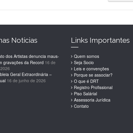
mas Notícias
Links Importantes
ato dos Artistas denuncia maus-
Quem somos
em gravações da Record
16 de
Seja Socio
 2026
Leis e convenções
leia Geral Extraordinária –
Porque se associar?
ual
16 de junho de 2026
O que é DRT
Registro Profissional
Piso Salárial
Assessoria Jurídica
Contato