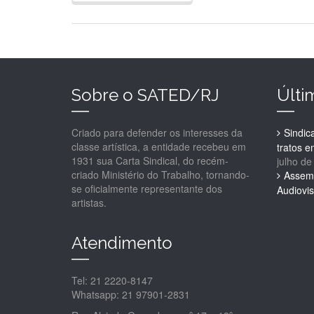
Sobre o SATED/RJ
Últi
Criado para defender os interesses da
Sindic
classe artística, a entidade recebeu em
tratos 
1931 sua Carta Sindical, do recém-
julho de
criado Ministério do Trabalho, tornando-
Assemb
se oficialmente representante dos
Audiovis
artistas.
Atendimento
Tel: 21 2220-8147
Whatsapp: 21 97901-2831