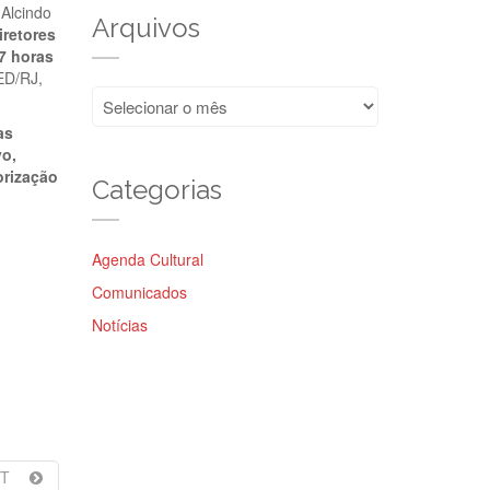
Alcindo
Arquivos
iretores
17 horas
ED/RJ,
Arquivos
as
vo,
orização
Categorias
Agenda Cultural
Comunicados
Notícias
T