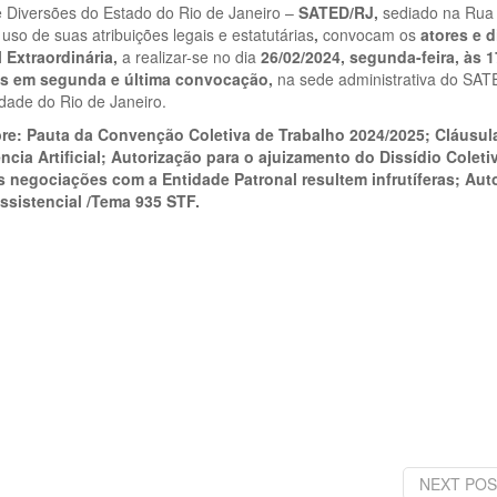
e Diversões do Estado do Rio de Janeiro –
SATED/RJ
,
sediado na Rua 
 uso de suas atribuições legais e estatutárias
,
convocam os
atores e d
 Extraordinária,
a realizar-se no dia
26/02/2024
, segunda-feira, às 
as em segunda e última convocação,
na sede administrativa do SAT
dade do Rio de Janeiro.
bre: Pauta da Convenção Coletiva de Trabalho 2024/2025; Cláusul
ncia Artificial; Autorização para o ajuizamento do Dissídio Coleti
as negociações com a Entidade Patronal resultem infrutíferas; Aut
ssistencial /Tema 935 STF.
NEXT POS