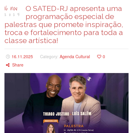
16 nov
O SATED-RJ apresenta uma
2025
programação especial de
palestras que promete inspiração,
troca e fortalecimento para toda a
classe artística!
16.11.2025
Category:
Agenda Cultural
0
Share