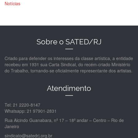
Notícias
Sobre o SATED/RJ
Criado para defender os interesses da classe artística, a entidade
recebeu em 1931 sua Carta Sindical, do recém-criado Ministério
do Trabalho, tornando-se oficialmente representante dos artistas.
Atendimento
Tel: 21 2220-8147
Whatsapp: 21 97901-2831
Rua Alcindo Guanabara, nº 17 – 18º andar – Centro – Rio de
Janeiro
sindicato@satedrj.org.br