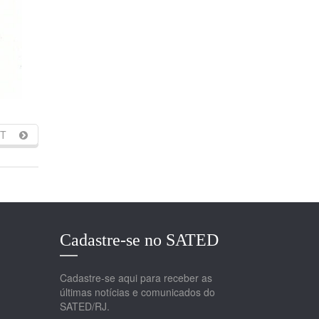
T
Cadastre-se no SATED
Cadastre-se aqui para receber as
últimas notícias e comunicados do
SATED/RJ.