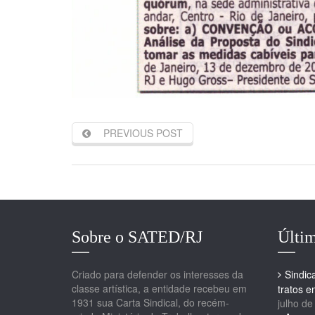
PREVIOUS POST
Sobre o SATED/RJ
Últim
Criado para defender os interesses da
Sindic
classe artística, a entidade recebeu em
tratos 
1931 sua Carta Sindical, do recém-
julho de