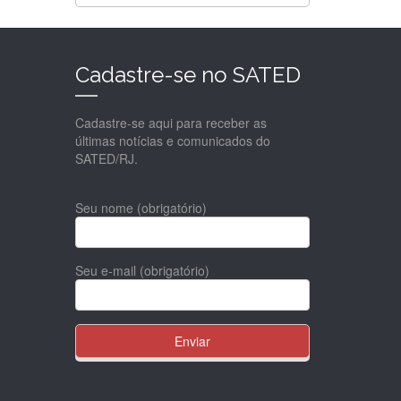
Cadastre-se no SATED
Cadastre-se aqui para receber as
últimas notícias e comunicados do
SATED/RJ.
Seu nome (obrigatório)
Seu e-mail (obrigatório)