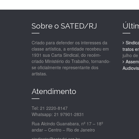
Sobre o SATED/RJ
Últi
Criado para defender os interesses da
Sindic
classe artística, a entidade recebeu em
tratos 
1931 sua Carta Sindical, do recém-
julho de
criado Ministério do Trabalho, tornando-
Assemb
se oficialmente representante dos
Audiovis
artistas.
Atendimento
Tel: 21 2220-8147
Whatsapp: 21 97901-2831
Rua Alcindo Guanabara, nº 17 – 18º
andar – Centro – Rio de Janeiro
sindicato@satedrj.org.br