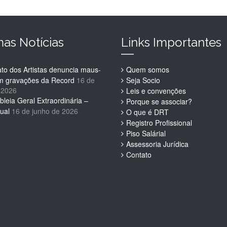
mas Notícias
Links Importantes
ato dos Artistas denuncia maus-
Quem somos
em gravações da Record
16 de
Seja Socio
 2026
Leis e convenções
leia Geral Extraordinária –
Porque se associar?
ual
16 de junho de 2026
O que é DRT
Registro Profissional
Piso Salárial
Assessoria Jurídica
Contato