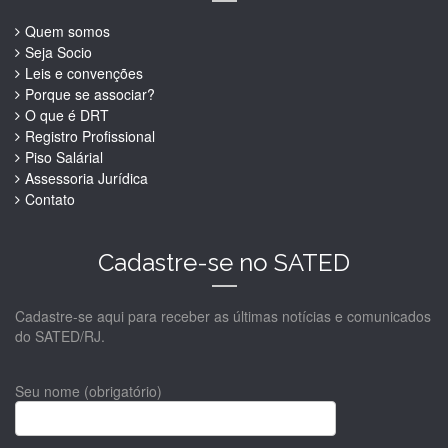
Quem somos
Seja Socio
Leis e convenções
Porque se associar?
O que é DRT
Registro Profissional
Piso Salárial
Assessoria Jurídica
Contato
Cadastre-se no SATED
Cadastre-se aqui para receber as últimas notícias e comunicados
do SATED/RJ.
Seu nome (obrigatório)