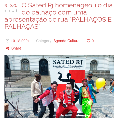
10 dez
O Sated Rj homenageou o dia
2021
do palhaço com uma
apresentação de rua “PALHAÇOS E
PALHAÇAS”
10.12.2021
Category:
Agenda Cultural
0
Share