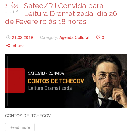
21 fev
Sated/RJ Convida para
2019
Leitura Dramatizada, dia 26
de Fevereiro às 18 horas
21.02.2019
Category:
Agenda Cultural
0
Share
CONTOS DE TCHECOV
Read more