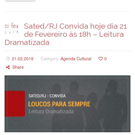
21 fev
Sated/RJ Convida hoje dia 21
2019
de Fevereiro às 18h – Leitura
Dramatizada
21.02.2019
Category:
Agenda Cultural
0
Share