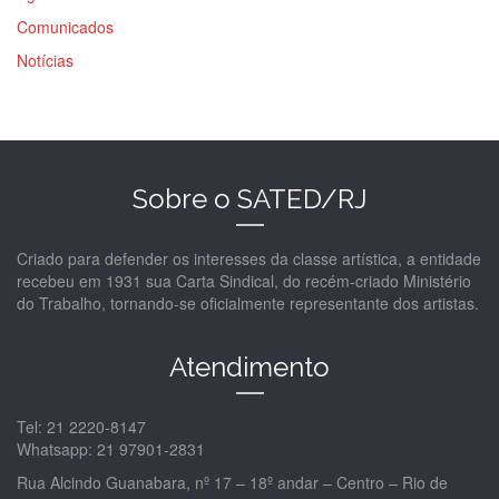
Comunicados
Notícias
Sobre o SATED/RJ
Criado para defender os interesses da classe artística, a entidade
recebeu em 1931 sua Carta Sindical, do recém-criado Ministério
do Trabalho, tornando-se oficialmente representante dos artistas.
Atendimento
Tel: 21 2220-8147
Whatsapp: 21 97901-2831
Rua Alcindo Guanabara, nº 17 – 18º andar – Centro – Rio de