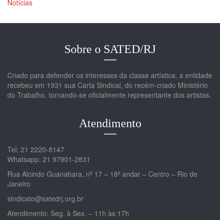
Notícias
Sobre o SATED/RJ
Criado para defender os interesses da classe artística, a entidade
recebeu em 1931 sua Carta Sindical, do recém-criado Ministério
do Trabalho, tornando-se oficialmente representante dos artistas.
Atendimento
Tel: 21 2220-8147
Whatsapp: 21 97901-2831
Rua Alcindo Guanabara, nº 17 – 18º andar – Centro – Rio de
Janeiro
sindicato@satedrj.org.br
Atendimento: Seg. à Sex. – 11h às 17h