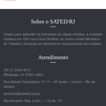
Sobre o SATED/RJ
Criado para defender os interesses da classe artística, a entidade
recebeu em 1931 sua Carta Sindical, do recém-criado Ministério
do Trabalho, tornando-se oficialmente representante dos artistas.
Atendimento
Tel: 21 2220-8147
Whatsapp: 21 97901-2831
Rua Alcindo Guanabara, nº 17 – 18º andar – Centro – Rio de
Janeiro
sindicato@satedrj.org.br
Atendimento: Seg. à Sex. – 11h às 17h