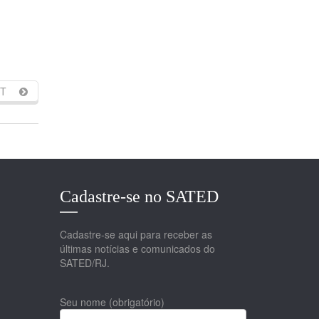
T
Cadastre-se no SATED
Cadastre-se aqui para receber as
últimas notícias e comunicados do
SATED/RJ.
Seu nome (obrigatório)