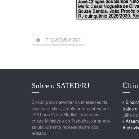
PREVIOUS POST
Sobre o SATED/RJ
Últim
Criado para defender os interesses da
Sindic
classe artística, a entidade recebeu em
tratos 
1931 sua Carta Sindical, do recém-
julho de
criado Ministério do Trabalho, tornando-
Assemb
se oficialmente representante dos
Audiovis
artistas.