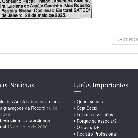
NEXT POS
as Notícias
Links Importantes
ato dos Artistas denuncia maus-
Quem somos
em gravações da Record
16 de
Seja Socio
 2026
Leis e convenções
leia Geral Extraordinária –
Porque se associar?
ual
16 de junho de 2026
O que é DRT
Registro Profissional