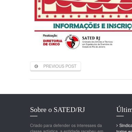
PREVIOUS POST
Sobre o SATED/RJ
Últim
Criado para defender os interesses da
Sindic
classe artística, a entidade recebeu em
tratos 