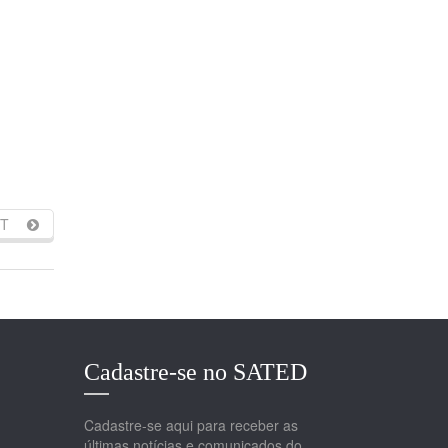
T
Cadastre-se no SATED
Cadastre-se aqui para receber as
últimas notícias e comunicados do