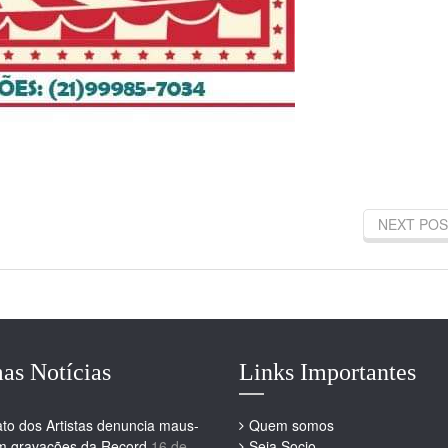
NEXT POS
as Notícias
Links Importantes
ato dos Artistas denuncia maus-
Quem somos
em gravações da Record
16 de
Seja Socio