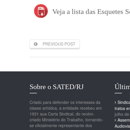
Veja a lista das Esquetes 
PREVIOUS POST
Sobre o SATED/RJ
Últim
Criado para defender os interesses da
Sindic
classe artística, a entidade recebeu em
tratos 
1931 sua Carta Sindical, do recém-
julho de
criado Ministério do Trabalho, tornando-
Assemb
se oficialmente representante dos
Audiovis