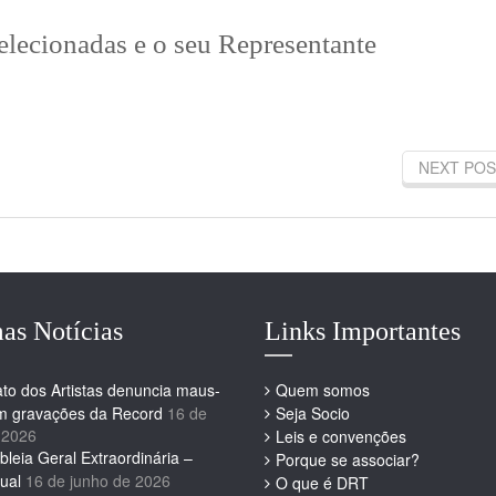
Selecionadas e o seu Representante
NEXT POS
as Notícias
Links Importantes
ato dos Artistas denuncia maus-
Quem somos
em gravações da Record
16 de
Seja Socio
 2026
Leis e convenções
leia Geral Extraordinária –
Porque se associar?
ual
16 de junho de 2026
O que é DRT