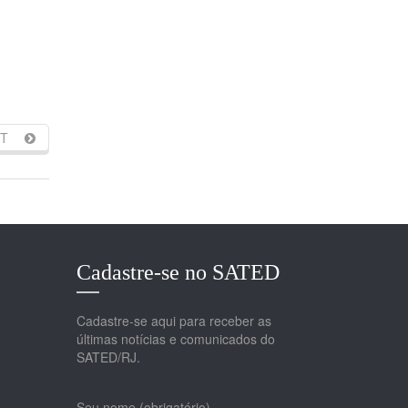
T
Cadastre-se no SATED
Cadastre-se aqui para receber as
últimas notícias e comunicados do
SATED/RJ.
Seu nome (obrigatório)