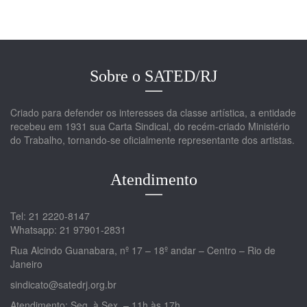
Sobre o SATED/RJ
Criado para defender os interesses da classe artística, a entidade
recebeu em 1931 sua Carta Sindical, do recém-criado Ministério
do Trabalho, tornando-se oficialmente representante dos artistas.
Atendimento
Tel: 21 2220-8147
Whatsapp: 21 97901-2831
Rua Alcindo Guanabara, nº 17 – 18º andar – Centro – Rio de
Janeiro
sindicato@satedrj.org.br
Atendimento: Seg. à Sex. – 11h às 17h