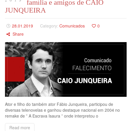
2019
família e amigos de CAIO
JUNQUEIRA
28.01.2019
Category:
Comunicados
0
Share
Ator e filho do também ator Fábio Junqueira, participou de
diversas telenovelas e ganhou destaque nacional em 2004 no
remake de ” A Escrava Isaura ” onde interpretou o
Read more