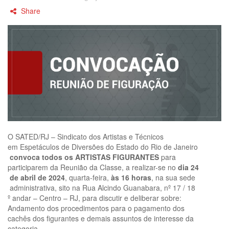
Share
O
SATED/RJ
–
Sindicato
dos
Artistas
e
Técnicos
em
Espetáculos
de
Diversões
do
Estado
do
Rio
de
Janeiro
convoca
todos
os
ARTISTAS
FIGURANTES
para
participarem
da
Reunião
da
Classe
,
a
realizar-se
no
dia
2
4
de
abril
de
20
2
4
,
qu
arta
-feira
,
às
1
6
horas
,
na
sua
sede
administrativa
,
sito
na
Rua
Alcindo
Guanabara,
nº
17
/
18
º
andar
–
Centro
–
RJ,
para
discutir
e
deliberar
sobre
:
Andamento
d
os
procedimentos
para
o
pagamento
dos
cachês
dos
figurantes
e
demais
assuntos
de
interesse
da
categoria.