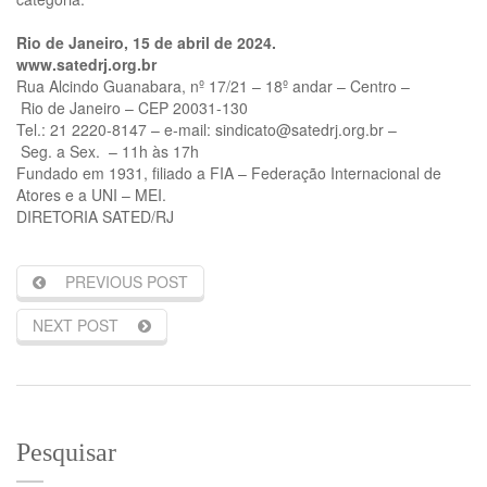
Rio de Janeiro,
1
5
de
abril
de 20
2
4
.
www.satedrj.org.br
Rua Alcindo Guanabara, nº 17/21 – 18º andar – Centro –
Rio de Janeiro – CEP 20031-130
Tel.: 21 2220-8147 – e-mail: sindicato@satedrj.org.br –
Seg. a Sex. – 11h às 17h
Fundado em 1931, ﬁliado a FIA – Federação Internacional de
Atores e a UNI – MEI.
DIRETORIA SATED/RJ
PREVIOUS POST
NEXT POST
Pesquisar