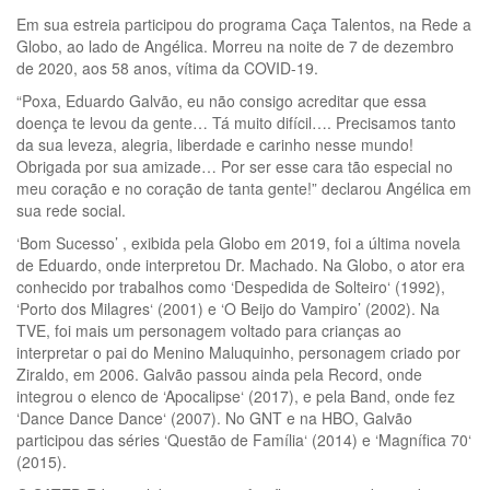
Em sua estreia participou do programa Caça Talentos, na Rede a
Globo, ao lado de Angélica. Morreu na noite de 7 de dezembro
de 2020, aos 58 anos, vítima da COVID-19.
“Poxa, Eduardo Galvão, eu não consigo acreditar que essa
doença te levou da gente… Tá muito difícil…. Precisamos tanto
da sua leveza, alegria, liberdade e carinho nesse mundo!
Obrigada por sua amizade… Por ser esse cara tão especial no
meu coração e no coração de tanta gente!” declarou Angélica em
sua rede social.
‘Bom Sucesso’ , exibida pela Globo em 2019, foi a última novela
de Eduardo, onde interpretou Dr. Machado. Na Globo, o ator era
conhecido por trabalhos como ‘Despedida de Solteiro‘ (1992),
‘Porto dos Milagres‘ (2001) e ‘O Beijo do Vampiro’ (2002). Na
TVE, foi mais um personagem voltado para crianças ao
interpretar o pai do Menino Maluquinho, personagem criado por
Ziraldo, em 2006. Galvão passou ainda pela Record, onde
integrou o elenco de ‘Apocalipse‘ (2017), e pela Band, onde fez
‘Dance Dance Dance‘ (2007). No GNT e na HBO, Galvão
participou das séries ‘Questão de Família‘ (2014) e ‘Magnífica 70‘
(2015).