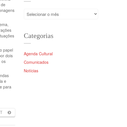
 de
sonagens
Arquivos
nema,
orações
Categorias
atuações
o papel
Agenda Cultural
or dois
 os
Comunicados
Notícias
undas
la e
re para
T