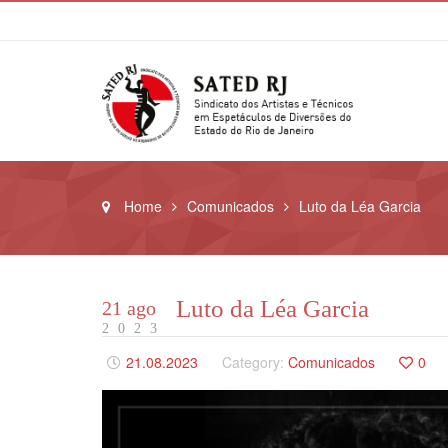
Home
Comunicados
Luto da Léa Garcia
Luto da Léa Garcia
21 ago
2023
21.08.2023
Category:
Comunicados
0