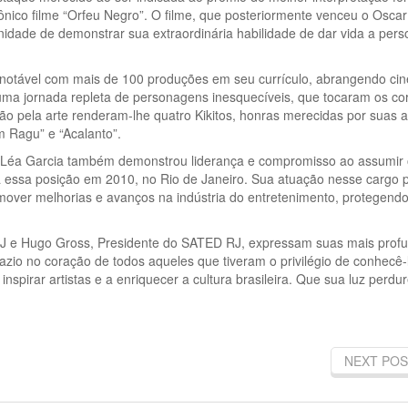
ônico filme “Orfeu Negro”. O filme, que posteriormente venceu o Oscar
unidade de demonstrar sua extraordinária habilidade de dar vida a per
 notável com mais de 100 produções em seu currículo, abrangendo ci
or uma jornada repleta de personagens inesquecíveis, que tocaram os c
xão pela arte renderam-lhe quatro Kikitos, honras merecidas por suas 
 Ragu” e “Acalanto”.
s, Léa Garcia também demonstrou liderança e compromisso ao assumir 
ara essa posição em 2010, no Rio de Janeiro. Sua atuação nesse cargo p
mover melhorias e avanços na indústria do entretenimento, protegendo
RJ e Hugo Gross, Presidente do SATED RJ, expressam suas mais prof
azio no coração de todos aqueles que tiveram o privilégio de conhecê-
inspirar artistas e a enriquecer a cultura brasileira. Que sua luz perdu
NEXT POS