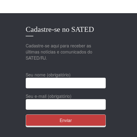
Cadastre-se no SATED
Cadastre-se aqui para receber as
últimas notícias e comunicados do
SATED/RJ.
Seu nome (obrigatório)
Seu e-mail (obrigatório)