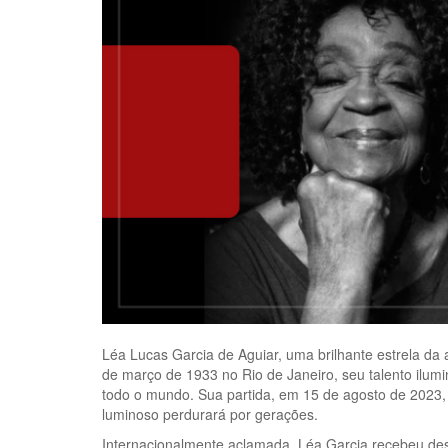
Léa Lucas Garcia de Aguiar, uma brilhante estrela da a
de março de 1933 no Rio de Janeiro, seu talento ilumi
todo o mundo. Sua partida, em 15 de agosto de 2023,
luminoso perdurará por gerações.
Internacionalmente aclamada, Léa Garcia recebeu des