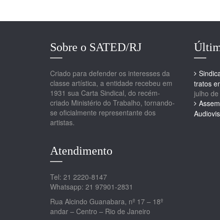
Sobre o SATED/RJ
Últim
Criado para defender os interesses da
Sindic
classe artística, a entidade recebeu em
tratos 
1931 sua Carta Sindical, do recém-
julho de
criado Ministério do Trabalho, tornando-
Assemb
se oficialmente representante dos
Audiovis
artistas.
Atendimento
Tel: 21 2220-8147
Whatsapp: 21 97901-2831
Rua Alcindo Guanabara, nº 17 – 18º
andar – Centro – Rio de Janeiro