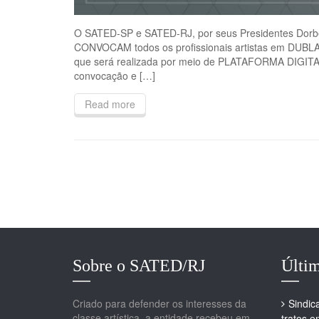
O SATED-SP e SATED-RJ, por seus Presidentes Dorber
CONVOCAM todos os profissionais artistas em DUBL
que será realizada por meio de PLATAFORMA DIGITAL 
convocação e […]
Read more
Sobre o SATED/RJ
Últim
Criado para defender os interesses da
Sindic
classe artística, a entidade recebeu em
tratos 