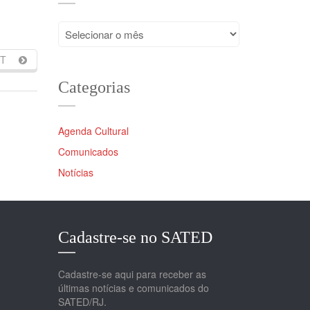
Arquivos
T
Categorias
Agenda Cultural
Comunicados
Notícias
Cadastre-se no SATED
Cadastre-se aqui para receber as
últimas notícias e comunicados do
SATED/RJ.