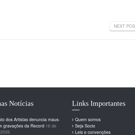
NEXT POS
as Notícias
Links Importantes
ato dos Artistas denuncia maus-
Quem somos
em gravações da Record
16 de
Seja Socio
 2026
Leis e convenções