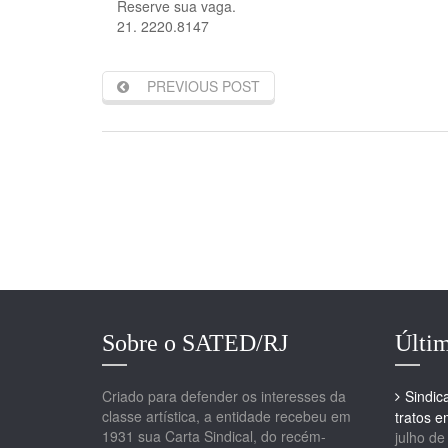
Reserve sua vaga.
21. 2220.8147
PREVIOUS POST
Sobre o SATED/RJ
Últim
Criado para defender os interesses da
Sindic
classe artística, a entidade recebeu em
tratos 
1931 sua Carta Sindical, do recém-
julho de