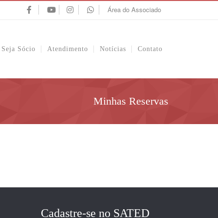
Área do Associado
Seja Sócio
Atendimento
Notícias
Contato
Minhas Reservas
Cadastre-se no SATED